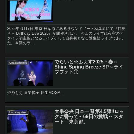
2025年8月17日 東京 秋葉原にあるサウンドノート秋葉原にて『甘夏
さら Birthday Live 2025』が開催された。 今回のライブは夜空のア
クイラ初主催となるライブそして自身初となる誕生祭ライブであっ
た。今回のラ...
でらいと☆ふぇす2025・春～
Uncategorized
Shine Spring Breeze SP～ライ
ブフォト①
姫乃もえ 喜楽悦子 転生MOGA ...
大串奈央 日本一周 第4.5弾‼︎ロッ
Uncategorized
クに誓って～69日の挑戦～ スタ
ート「東京都」