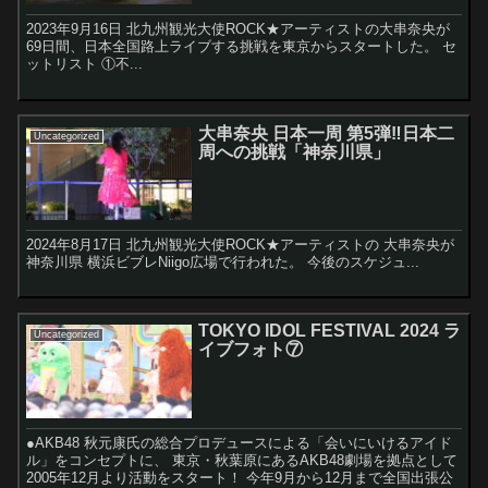
2023年9月16日 北九州観光大使ROCK★アーティストの大串奈央が
69日間、日本全国路上ライブする挑戦を東京からスタートした。 セ
ットリスト ①不...
大串奈央 日本一周 第5弾‼︎日本二
Uncategorized
周への挑戦「神奈川県」
2024年8月17日 北九州観光大使ROCK★アーティストの 大串奈央が
神奈川県 横浜ビブレNiigo広場で行われた。 今後のスケジュ...
TOKYO IDOL FESTIVAL 2024 ラ
Uncategorized
イブフォト⑦
●AKB48 秋元康氏の総合プロデュースによる「会いにいけるアイド
ル」をコンセプトに、 東京・秋葉原にあるAKB48劇場を拠点として
2005年12月より活動をスタート！ 今年9月から12月まで全国出張公