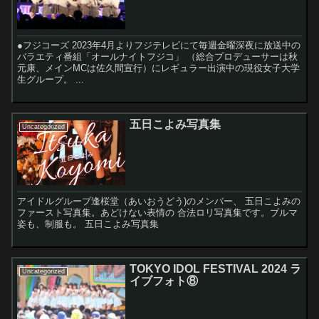
●フジコーズ 2023年4月よりフジテレビにて毎週金曜深夜に放送中の
バラエティ番組「オールナイトフジコ」 （総合プロデューサーは秋
元康、メインMCは佐久間宣行）にレギュラー出演中の現役女子大学
生グループ。 ...
五日こよみ写真集
Uncategorized
アイドルグループ逢桜堂（あいおうどう)のメンバー、 五日こよみの
ファースト写真集。あどけない表情の 合法ロリ写真集です。ブルマ
姿も、制服も。 五日こよみ写真集
TOKYO IDOL FESTIVAL 2024 ラ
Uncategorized
イブフォト⑧