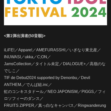
<
第
1
弾出演者
(50
音順
)>
iLiFE!／Appare!／AMEFURASSHI／いぎなり東北産／
INUWASI／ukka／C;ON／
JamsCollection／タイトル未定／DIALOGUE+／高嶺のな
でしこ／
TIF de Debut2024 supported by Denonbu／Devil
ANTHEM.／でんぱ組.inc／
虹のコンキスタドール／NEO JAPONISM／PIGGS／フィ
ロソフィーのダンス／
FRUITS ZIPPER／真っ白なキャンバス／Ringwanderung