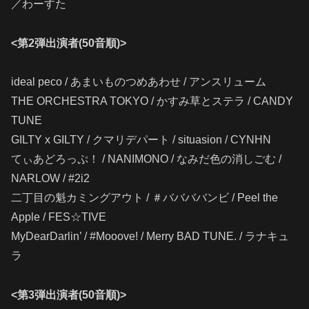
／わーすた
<
第
2
弾出演者
(50
音順
)>
ideal peco / あまいものつめあわせ / アンスリューム
THE ORCHESTRA TOKYO / かすみ草とステラ / CANDY
TUNE
GILTY x GILTY / クマリデパート / situasion / CYNHN
てぃあどろっぷ！ / NANIMONO / なみだ色の消しごむ /
NARLOW / #2i2
二丁目の魁カミングアウト / ＃ババババンビ / Peel the
Apple / FES☆TIVE
MyDearDarlin’ / #Mooove! / Merry BAD TUNE. / ラナキュ
ラ
<第3弾出演者(50音順)>