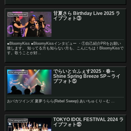
甘夏さら Birthday Live 2025 ラ
Uncategorized
イブフォト③
●BloomyKiss ●BloomyKissインタビュー ・①自己紹介PRをお願い
致します。 知ってる方も知らない方も、こんにちは！BloomyKissで
す。歌うことが好...
でらいと☆ふぇす2025・春～
Uncategorized
Shine Spring Breeze SP～ライ
ブフォト⑤
おバカツインズ 夏夢うらら(Rebel Sweep) あいちゅくり～む ...
TOKYO IDOL FESTIVAL 2024 ラ
Uncategorized
イブフォト⑫