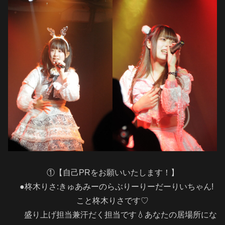
①【自己PRをお願いいたします！】
●柊木りさ:きゅあみーのらぶりーりーだーりいちゃん!
こと柊木りさです♡
盛り上げ担当兼汗だく担当です💧‬あなたの居場所にな