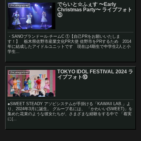
でらいと☆ふぇす 〜Early
Uncategorized
Christmas Party〜 ライブフォト
⑤
・SANOブランドール·チームC ①【自己PRをお願いいたしま
す！】 栃木県佐野市産業文化PR大使 佐野市をPRするため 2014
年に結成したアイドルユニットです 現在は4期生で中学生2人と小
学生...
TOKYO IDOL FESTIVAL 2024 ラ
Uncategorized
イブフォト⑩
●SWEET STEADY アソビシステムが手掛ける「KAWAII LAB.」よ
り、2024年3月に誕生。 グループ名には、 「かわいい(SWEET)」を
集めた花束のような彼女たちが、さまざまな経験をする中で 「着実
に(...