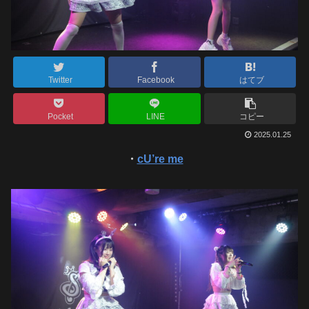
Twitter
Facebook
はてブ
Pocket
LINE
コピー
2025.01.25
・
cU’re me