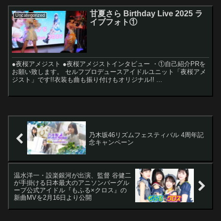
甘夏さら Birthday Live 2025 ラ
Uncategorized
イブフォト①
●夜桜アメジスト ●夜桜アメジストインタビュー ・①自己紹介PRを
お願い致します。 セルフプロデュースアイドルユニット「夜桜アメ
ジスト」です!!衣装も曲も振り付けもオリジナル!! ...
乃木坂46リズムフェスティバル 4周年記
念キャンペーン
温水洋一・設楽銀河が出演、監督 谷健二
が手掛ける日本最大のアニソンバーグル
ープ公式アイドル『もふる×クロス』の
新曲MVを2月16日より公開