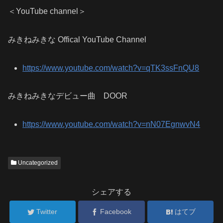
＜YouTube channel＞
みきねみきな Offical YouTube Channel
https://www.youtube.com/watch?v=qTK3ssFnQU8
みきねみきなデビュー曲 DOOR
https://www.youtube.com/watch?v=nN07EgnwvN4
Uncategorized
シェアする
Twitter
Facebook
はてブ