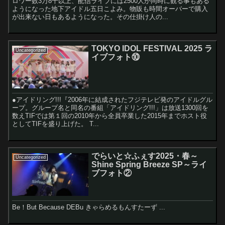
ロワー数3万8千以上、配信ライブには2500人が同時に観る事もある
ようになった地下アイドル五日こよみ。物販も時間オーバーで購入
が出来ない日もあるようになった。その仕掛け人の...
TOKYO IDOL FESTIVAL 2025 ラ
Uncategorized
イブフォト⑩
●アイドリング!!!『2006年に結成されたフジテレビ発のアイドルグル
ープ。グループ名と同名の番組「アイドリング!!!」は放送1300回を
数えTIFでは第１回の2010年から全員卒業した2015年までホスト役
としてTIFを盛り上げた。 T...
でらいと☆ふぇす2025・春～
Uncategorized
Shine Spring Breeze SP～ライ
ブフォト②
Be！But Because DEBu きゃらめるもんすたーず ...