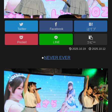
Twitter
Facebook
はてブ
Pocket
LINE
コピー
2025.10.19
2025.10.12
●
NEVER EVER