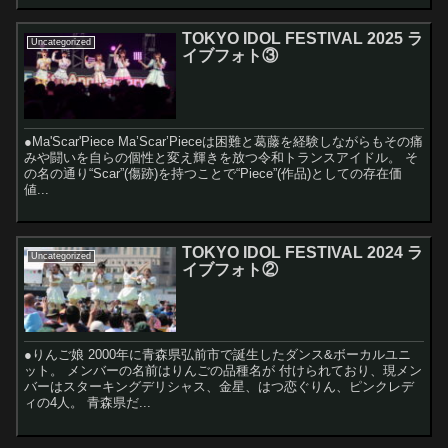
TOKYO IDOL FESTIVAL 2025 ラ
Uncategorized
イブフォト③
●Ma'Scar'Piece Ma’Scar’Pieceは困難と葛藤を経験しながらもその痛
みや闘いを自らの個性と変え輝きを放つ令和トランスアイドル。 そ
の名の通り“Scar”(傷跡)を持つことで“Piece”(作品)としての存在価
値...
TOKYO IDOL FESTIVAL 2024 ラ
Uncategorized
イブフォト②
●りんご娘 2000年に青森県弘前市で誕生したダンス&ボーカルユニ
ット。 メンバーの名前はりんごの品種名が 付けられており、現メン
バーはスターキングデリシャス、金星、はつ恋ぐりん、ピンクレデ
ィの4人。 青森県だ...