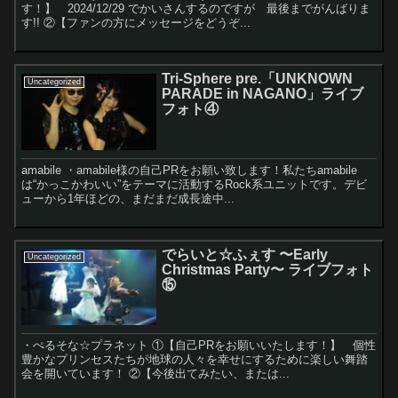
す！】 2024/12/29 でかいさんするのですが 最後までがんばりま
す!! ②【ファンの方にメッセージをどうぞ...
Tri-Sphere pre.「UNKNOWN
Uncategorized
PARADE in NAGANO」ライブ
フォト④
amabile ・amabile様の自己PRをお願い致します！私たちamabile
は“かっこかわいい”をテーマに活動するRock系ユニットです。デビ
ューから1年ほどの、まだまだ成長途中...
でらいと☆ふぇす 〜Early
Uncategorized
Christmas Party〜 ライブフォト
⑮
・ぺるそな☆プラネット ①【自己PRをお願いいたします！】 個性
豊かなプリンセスたちが地球の人々を幸せにするために楽しい舞踏
会を開いています！ ②【今後出てみたい、または...