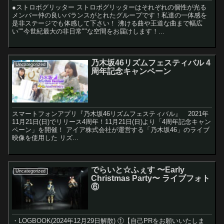
●ストロボグリッター ストロボグリッターはそれぞれの個性が光る
メンバー仲の良いバランスがとれたグループです！私達の一体感を
是非ステージでも体感して下さい！ 沸ける曲や王道な曲まで幅広
い""今世紀最大の非日常""な空間をお届けします！...
乃木坂46リズムフェスティバル 4
Uncategorized
周年記念キャンペーン
スマートフォンアプリ『乃木坂46リズムフェスティバル』 2021年
11月21日(日)でリリース4周年！11月21日(日)より「4周年記念キャン
ペーン」を開催！ アイア株式会社が運営する「乃木坂46」のライブ
映像を使用した リズ...
でらいと☆ふぇす 〜Early
Uncategorized
Christmas Party〜 ライブフォト
⑥
・LOGBOOK(2024年12月29日解散) ①【自己PRをお願いいたしま