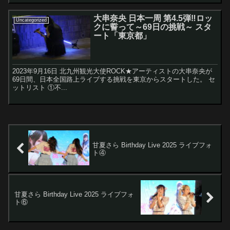
大串奈央 日本一周 第4.5弾‼︎ロッ
Uncategorized
クに誓って～69日の挑戦～ スタ
ート「東京都」
2023年9月16日 北九州観光大使ROCK★アーティストの大串奈央が
69日間、日本全国路上ライブする挑戦を東京からスタートした。 セ
ットリスト ①不...
甘夏さら Birthday Live 2025 ライブフォ
ト④
甘夏さら Birthday Live 2025 ライブフォ
ト⑥