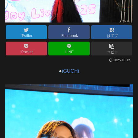
Twitter
Facebook
はてブ
Pocket
LINE
コピー
2025.10.12
●
iGUCHi