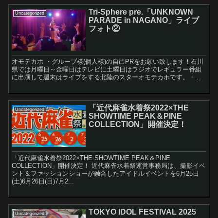
Tri-Sphere pre.「UNKNOWN
Uncategorized
PARADE in NAGANO」ライブ
フォト②
オモテカホ ・グループ様(個人様)の自己PRをお願い致します！石川
県では月曜日～金曜日はテレビに土曜日はラジオでレギュラー番組
に出演して週末はライブをする北陸のスターオモテカホです。・...
「近代麻雀水着祭2022×THE
Uncategorized
SHOWTIME PEAK＆PINE
COLLECTION」開催決定！
「近代麻雀水着祭2022×THE SHOWTIME PEAK＆PINE
COLLECTION」開催決定！ 近代麻雀水着祭運営事務局は、撮影イベ
ント＆ファッションショーが融合したアイドルイベントを6月25日
(土)6月26日(日)7月2...
TOKYO IDOL FESTIVAL 2025
Uncategorized