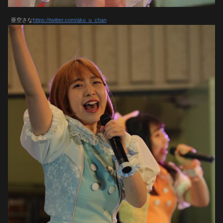
亜空さな
https://twitter.com/aku_u_chan