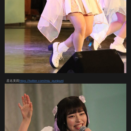
星名美雨
https://twitter.com/miu_punipuni