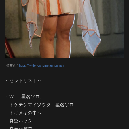
蜜柑菜々
https://twitter.com/mikan_punipni
～セットリスト～
・WE（星名ソロ）
・トケテシマイソウダ（星名ソロ）
・トキメキの中へ
・真空パック
・幸せな質問