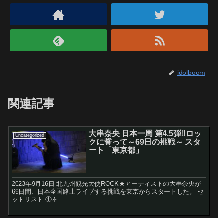
idolboom
関連記事
大串奈央 日本一周 第4.5弾‼︎ロッ
Uncategorized
クに誓って～69日の挑戦～ スタ
ート「東京都」
2023年9月16日 北九州観光大使ROCK★アーティストの大串奈央が
69日間、日本全国路上ライブする挑戦を東京からスタートした。 セ
ットリスト ①不...