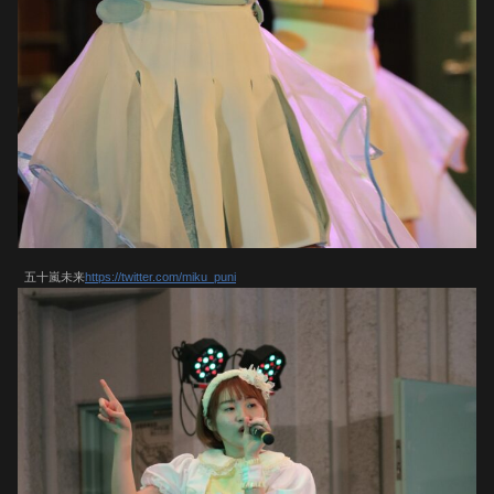
五十嵐未来
https://twitter.com/miku_puni