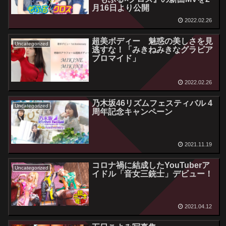
月16日より公開
2022.02.26
超美ボディー 魅惑の美しさを見
Uncategorized
逃すな！「みきねみきなグラビア
ブロマイド」
2022.02.26
乃木坂46リズムフェスティバル 4
Uncategorized
周年記念キャンペーン
2021.11.19
コロナ禍に結成したYouTuberア
Uncategorized
イドル「音女三銃士」デビュー！
2021.04.12